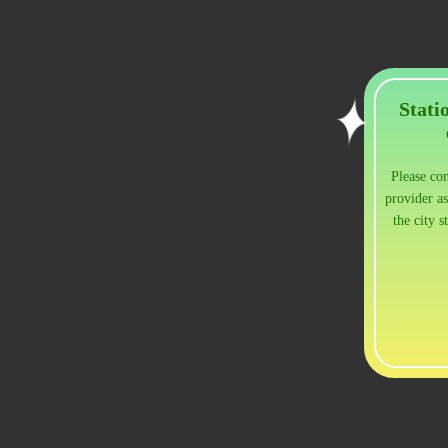
Stati
Please con
provider as
the city 